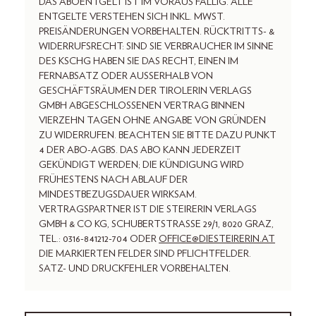
DAS ABOENTGELT IST IM VORAUS FÄLLIG. ALLE
ENTGELTE VERSTEHEN SICH INKL. MWST.
PREISÄNDERUNGEN VORBEHALTEN. RÜCKTRITTS- &
WIDERRUFSRECHT: SIND SIE VERBRAUCHER IM SINNE
DES KSCHG HABEN SIE DAS RECHT, EINEN IM
FERNABSATZ ODER AUSSERHALB VON
GESCHÄFTSRÄUMEN DER TIROLERIN VERLAGS
GMBH ABGESCHLOSSENEN VERTRAG BINNEN
VIERZEHN TAGEN OHNE ANGABE VON GRÜNDEN
ZU WIDERRUFEN. BEACHTEN SIE BITTE DAZU PUNKT
4 DER ABO-AGBS. DAS ABO KANN JEDERZEIT
GEKÜNDIGT WERDEN; DIE KÜNDIGUNG WIRD
FRÜHESTENS NACH ABLAUF DER
MINDESTBEZUGSDAUER WIRKSAM.
VERTRAGSPARTNER IST DIE STEIRERIN VERLAGS
GMBH & CO KG, SCHUBERTSTRASSE 29/1, 8020 GRAZ,
TEL.: 0316-841212-704 ODER
OFFICE@DIESTEIRERIN.AT
DIE MARKIERTEN FELDER SIND PFLICHTFELDER.
SATZ- UND DRUCKFEHLER VORBEHALTEN.