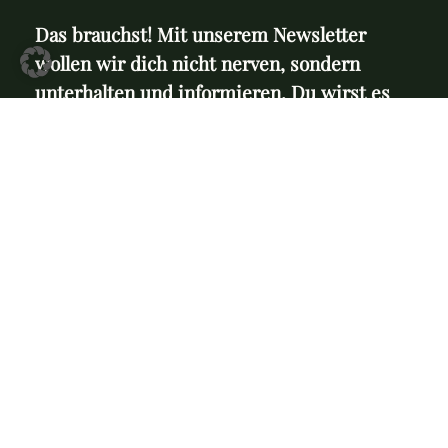
Das brauchst! Mit unserem Newsletter
wollen wir dich nicht nerven, sondern
unterhalten und informieren. Du wirst es
nicht bereuen.
Ich bestätige, dass ich die
Datenschutzbestimmungen
gelesen habe und mit ihrer Verwendung einverstanden bin.
TEAM
OFFENLEGUNG