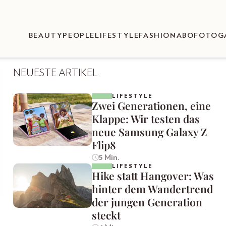
BEAUTY
PEOPLE
LIFESTYLE
FASHION
ABO
FOTOG
NEUESTE ARTIKEL
LIFESTYLE
Zwei Generationen, eine
Klappe: Wir testen das
neue Samsung Galaxy Z
Flip8
5 Min.
LIFESTYLE
Hike statt Hangover: Was
hinter dem Wandertrend
der jungen Generation
steckt