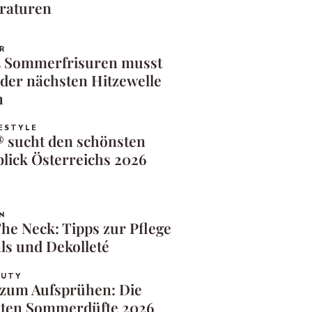
raturen
R
5 Sommerfrisuren musst
 der nächsten Hitzewelle
n
ESTYLE
sucht den schönsten
lick Österreichs 2026
N
he Neck: Tipps zur Pflege
ls und Dekolleté
AUTY
zum Aufsprühen: Die
ten Sommerdüfte 2026