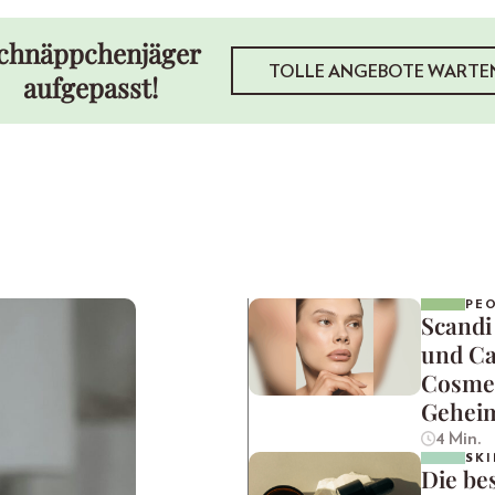
chnäppchenjäger
TOLLE ANGEBOTE WARTE
aufgepasst!
PE
Scandi
und Ca
Cosmet
Gehei
4 Min.
SKI
Die be