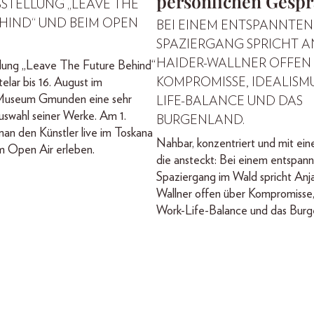
persönlichen Gesp
SSTELLUNG „LEAVE THE
HIND“ UND BEIM OPEN
BEI EINEM ENTSPANNTEN
SPAZIERGANG SPRICHT A
HAIDER-WALLNER OFFEN
llung „Leave The Future Behind“
elar bis 16. August im
KOMPROMISSE, IDEALISMU
useum Gmunden eine sehr
LIFE-BALANCE UND DAS
uswahl seiner Werke. Am 1.
BURGENLAND.
an den Künstler live im Toskana
Nahbar, konzentriert und mit ein
m Open Air erleben.
die ansteckt: Bei einem entspan
Spaziergang im Wald spricht Anj
Wallner offen über Kompromisse,
Work-Life-Balance und das Burg