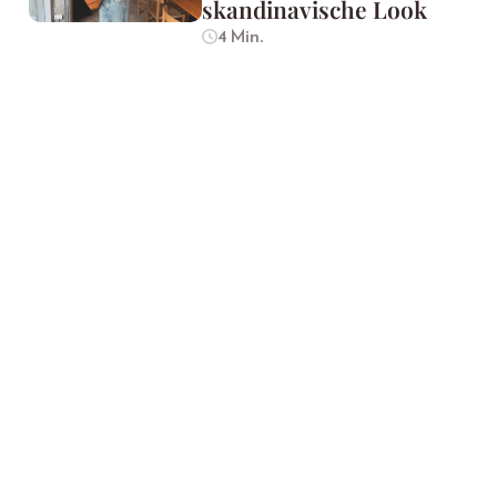
skandinavische Look
4 Min.