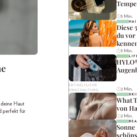
Tempe
5 Min.
HAI
Diese 
du vor
kenne
3 Min.
LIF
HYLO® 
he
Augenb
ENTGELTLICHE
2 Min.
EINSCHALTUNG
SKI
What T
 deine Haut
von Ha
d perfekt für
2 Min.
BE
Sonne 
schöns