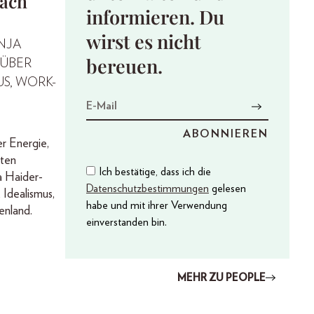
räch
informieren. Du
wirst es nicht
NJA
bereuen.
 ÜBER
S, WORK-
er Energie,
nten
Ich bestätige, dass ich die
a Haider-
Datenschutzbestimmungen
gelesen
 Idealismus,
habe und mit ihrer Verwendung
enland.
einverstanden bin.
MEHR ZU PEOPLE