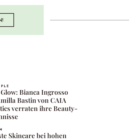
N!
OPLE
 Glow: Bianca Ingrosso
milla Bastin von CAIA
ics verraten ihre Beauty-
mnisse
N
ste Skincare bei hohen