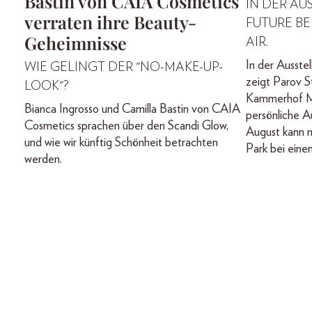
Bastin von CAIA Cosmetics
IN DER AU
verraten ihre Beauty-
FUTURE BE
Geheimnisse
AIR.
In der Ausste
WIE GELINGT DER "NO-MAKE-UP-
zeigt Parov St
LOOK"?
Kammerhof M
Bianca Ingrosso und Camilla Bastin von CAIA
persönliche A
Cosmetics sprachen über den Scandi Glow,
August kann m
und wie wir künftig Schönheit betrachten
Park bei eine
werden.