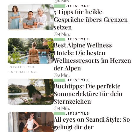
6 Min.
LIFESTYLE
5 Tipps für heikle
Gespräche übers Grenzen
setzen
4 Min.
LIFESTYLE
Best Alpine Wellness
Hotels: Die besten
Wellnessresorts im Herzen
der Alpen
ENTGELTLICHE
EINSCHALTUNG
3 Min.
LIFESTYLE
Buchtipps: Die perfekte
Sommerlektüre für dein
Sternzeichen
4 Min.
LIFESTYLE
All eyes on Scandi Style: So
gelingt dir der