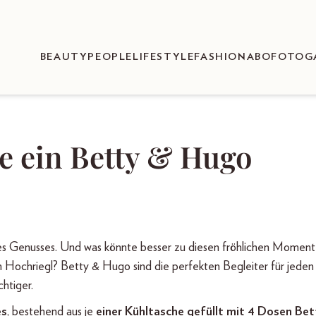
BEAUTY
PEOPLE
LIFESTYLE
FASHION
ABO
FOTOG
e ein Betty & Hugo
des Genusses. Und was könnte besser zu diesen fröhlichen Momen
n Hochriegl? Betty & Hugo sind die perfekten Begleiter für jeden
htiger.
es
, bestehend aus je
einer Kühltasche gefüllt mit 4 Dosen Bet