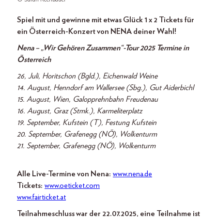
Spiel mit und gewinne mit etwas Glück 1 x 2 Tickets für
ein Österreich-Konzert von NENA deiner Wahl!
Nena – „Wir Gehören Zusammen“-Tour 2025 Termine in
Österreich
26, Juli, Horitschon (Bgld.), Eichenwald Weine
14. August, Henndorf am Wallersee (Sbg.), Gut Aiderbichl
15. August, Wien, Galopprehnbahn Freudenau
16. August, Graz (Stmk.), Karmeliterplatz
19. September, Kufstein (T), Festung Kufstein
20. September, Grafenegg (NÖ), Wolkenturm
21. September, Grafenegg (NÖ), Wolkenturm
Alle Live-Termine von Nena:
www.nena.de
Tickets:
www.oeticket.com
www.fairticket.at
Teilnahmeschluss war der 22.07.2025, eine Teilnahme ist