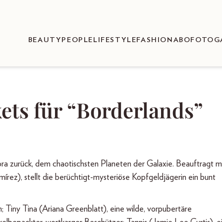
BEAUTY
PEOPLE
LIFESTYLE
FASHION
ABO
FOTOG
ets für “Borderlands”
dora zurück, dem chaotischsten Planeten der Galaxie. Beauftragt m
rez), stellt die berüchtigt-mysteriöse Kopfgeldjägerin ein bunt
n; Tiny Tina (Ariana Greenblatt), eine wilde, vorpubertäre