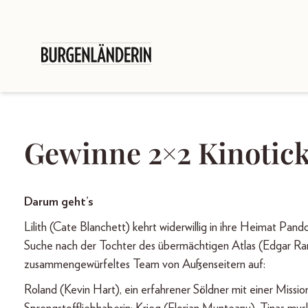
Gewinne 2×2 Kinotick
Darum geht’s
Lilith (Cate Blanchett) kehrt widerwillig in ihre Heimat Pan
Suche nach der Tochter des übermächtigen Atlas (Edgar Ramí
zusammengewürfeltes Team von Außenseitern auf:
Roland (Kevin Hart), ein erfahrener Söldner mit einer Missio