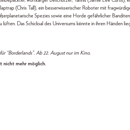
kelbepackter, wortkarger Beschützer; Tannis (Jamie Lee Curtis), e
laptrap (Chris Tall), ein besserwisserischer Roboter mit fragwürdig
erplanetarische Spezies sowie eine Horde gefährlicher Banditen
 lüften. Das Schicksal des Universums könnte in ihren Händen li
für “Borderlands”. Ab 22. August nur im Kino.
t nicht mehr möglich.