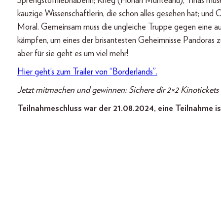
Sprengstoffliebhaberin; Krieg (Florian Munteanu), Tinas mus
kauzige Wissenschaftlerin, die schon alles gesehen hat; und C
Moral. Gemeinsam muss die ungleiche Truppe gegen eine auß
kämpfen, um eines der brisantesten Geheimnisse Pandoras zu
aber für sie geht es um viel mehr!
Hier geht’s zum Trailer von “Borderlands”.
Jetzt mitmachen und gewinnen: Sichere dir 2×2 Kinotickets 
Teilnahmeschluss war der 21.08.2024, eine Teilnahme is