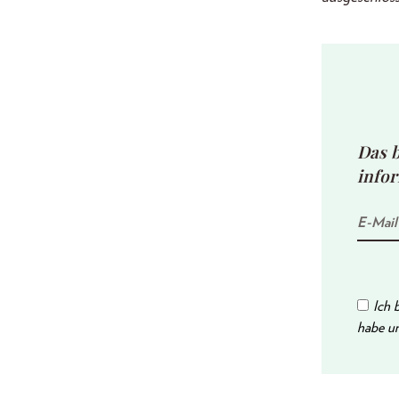
Das b
infor
Ich 
habe un