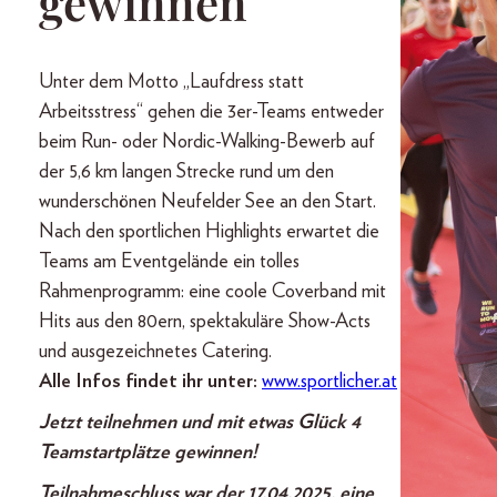
gewinnen
Unter dem Motto „Laufdress statt
Arbeitsstress“ gehen die 3er-Teams entweder
beim Run- oder Nordic-Walking-Bewerb auf
der 5,6 km langen Strecke rund um den
wunderschönen Neufelder See an den Start.
Nach den sportlichen Highlights erwartet die
Teams am Eventgelände ein tolles
Rahmenprogramm: eine coole Coverband mit
Hits aus den 80ern, spektakuläre Show-Acts
und ausgezeichnetes Catering.
Alle Infos findet ihr unter:
www.sportlicher.at
Jetzt teilnehmen und mit etwas Glück 4
Teamstartplätze gewinnen!
Teilnahmeschluss war der 17.04.2025, eine