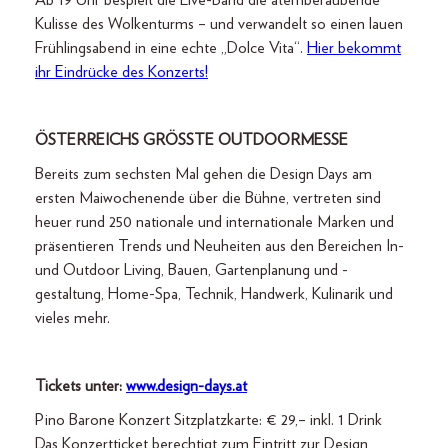
Ab 19 Uhr bespielt die Live-Band die atemberaubende
Kulisse des Wolkenturms – und verwandelt so einen lauen
Frühlingsabend in eine echte „Dolce Vita“.
Hier bekommt
ihr Eindrücke des Konzerts!
ÖSTERREICHS GRÖSSTE OUTDOORMESSE
Bereits zum sechsten Mal gehen die Design Days am
ersten Maiwochenende über die Bühne, vertreten sind
heuer rund 250 nationale und internationale Marken und
präsentieren Trends und Neuheiten aus den Bereichen In-
und Outdoor Living, Bauen, Gartenplanung und -
gestaltung, Home-Spa, Technik, Handwerk, Kulinarik und
vieles mehr.
Tickets unter:
www.design-days.at
Pino Barone Konzert Sitzplatzkarte: € 29,– inkl. 1 Drink
Das Konzertticket berechtigt zum Eintritt zur Design