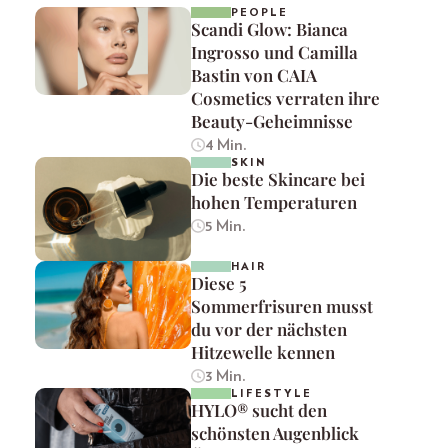
PEOPLE
Scandi Glow: Bianca
Ingrosso und Camilla
Bastin von CAIA
Cosmetics verraten ihre
Beauty-Geheimnisse
4 Min.
SKIN
Die beste Skincare bei
hohen Temperaturen
5 Min.
HAIR
Diese 5
Sommerfrisuren musst
du vor der nächsten
Hitzewelle kennen
3 Min.
LIFESTYLE
HYLO® sucht den
schönsten Augenblick