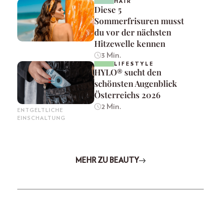
HAIR
Diese 5
Sommerfrisuren musst
du vor der nächsten
Hitzewelle kennen
3 Min.
LIFESTYLE
HYLO® sucht den
schönsten Augenblick
Österreichs 2026
2 Min.
ENTGELTLICHE
EINSCHALTUNG
MEHR ZU BEAUTY