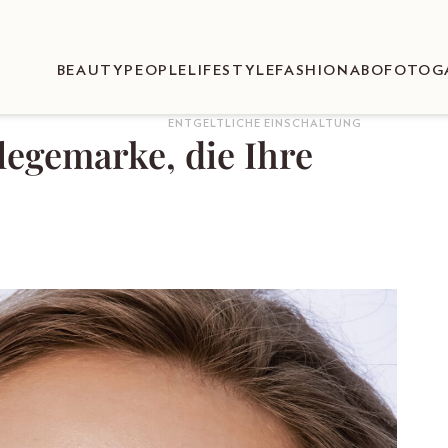
BEAUTY
PEOPLE
LIFESTYLE
FASHION
ABO
FOTOG
ENTGELTLICHE EINSCHALTUNG
legemarke, die Ihre