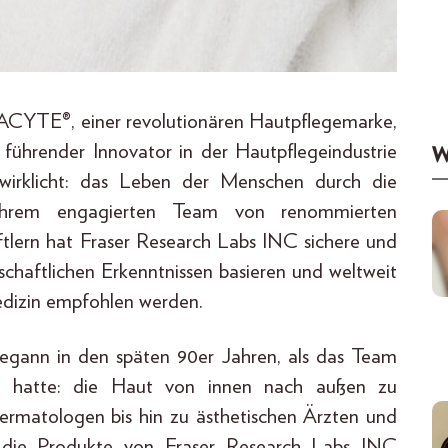
ACYTE®, einer revolutionären Hautpflegemarke,
s führender Innovator in der Hautpflegeindustrie
W
wirklicht: das Leben der Menschen durch die
ihrem engagierten Team von renommierten
ftlern hat Fraser Research Labs INC sichere und
schaftlichen Erkenntnissen basieren und weltweit
edizin empfohlen werden.
egann in den späten 90er Jahren, als das Team
ee hatte: die Haut von innen nach außen zu
Dermatologen bis hin zu ästhetischen Ärzten und
 die Produkte von Fraser Research Labs INC