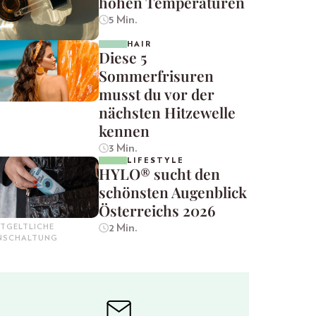
hohen Temperaturen
5 Min.
HAIR
Diese 5
Sommerfrisuren
musst du vor der
nächsten Hitzewelle
kennen
3 Min.
LIFESTYLE
HYLO® sucht den
schönsten Augenblick
Österreichs 2026
2 Min.
TGELTLICHE
INSCHALTUNG