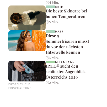
4 Min.
SKIN
Die beste Skincare bei
hohen Temperaturen
5 Min.
HAIR
Diese 5
Sommerfrisuren musst
du vor der nächsten
Hitzewelle kennen
3 Min.
LIFESTYLE
HYLO® sucht den
schönsten Augenblick
Österreichs 2026
2 Min.
ENTGELTLICHE
EINSCHALTUNG