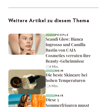
Weitere Artikel zu diesem Thema
PEOPLE
Scandi Glow: Bianca
Ingrosso und Camilla
Bastin von CAIA
Cosmetics verraten ihre
Beauty-Geheimnisse
4 Min.
SKIN
Die beste Skincare bei
hohen Temperaturen
5 Min.
HAIR
Diese 5
Sommerfrisuren musst