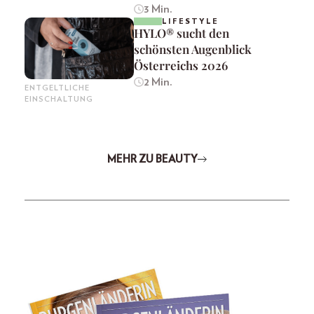
3 Min.
LIFESTYLE
HYLO® sucht den
schönsten Augenblick
Österreichs 2026
2 Min.
ENTGELTLICHE
EINSCHALTUNG
MEHR ZU BEAUTY