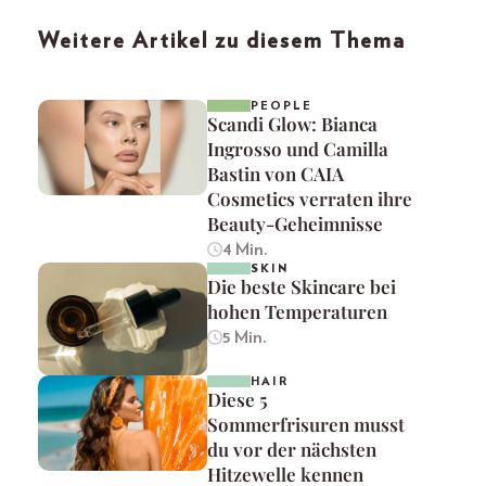
Weitere Artikel zu diesem Thema
PEOPLE
Scandi Glow: Bianca
Ingrosso und Camilla
Bastin von CAIA
Cosmetics verraten ihre
Beauty-Geheimnisse
4 Min.
SKIN
Die beste Skincare bei
hohen Temperaturen
5 Min.
HAIR
Diese 5
Sommerfrisuren musst
du vor der nächsten
Hitzewelle kennen