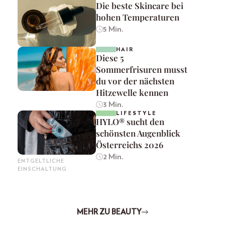
Die beste Skincare bei
hohen Temperaturen
5 Min.
HAIR
Diese 5
Sommerfrisuren musst
du vor der nächsten
Hitzewelle kennen
3 Min.
LIFESTYLE
HYLO® sucht den
schönsten Augenblick
Österreichs 2026
2 Min.
ENTGELTLICHE
EINSCHALTUNG
MEHR ZU BEAUTY