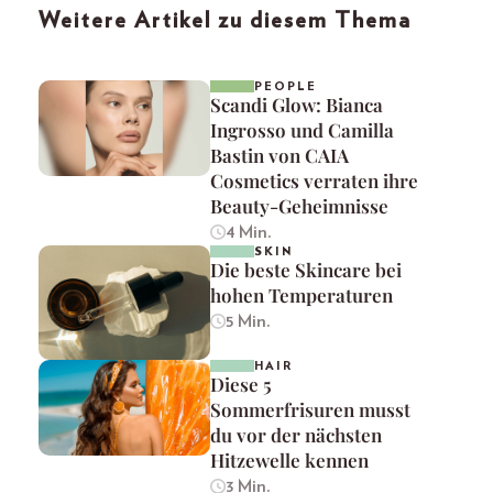
Weitere Artikel zu diesem Thema
PEOPLE
Scandi Glow: Bianca
Ingrosso und Camilla
Bastin von CAIA
Cosmetics verraten ihre
Beauty-Geheimnisse
4 Min.
SKIN
Die beste Skincare bei
hohen Temperaturen
5 Min.
HAIR
Diese 5
Sommerfrisuren musst
du vor der nächsten
Hitzewelle kennen
3 Min.