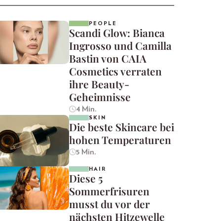
PEOPLE
Scandi Glow: Bianca
Ingrosso und Camilla
Bastin von CAIA
Cosmetics verraten
ihre Beauty-
Geheimnisse
4 Min.
SKIN
Die beste Skincare bei
hohen Temperaturen
5 Min.
HAIR
Diese 5
Sommerfrisuren
musst du vor der
nächsten Hitzewelle