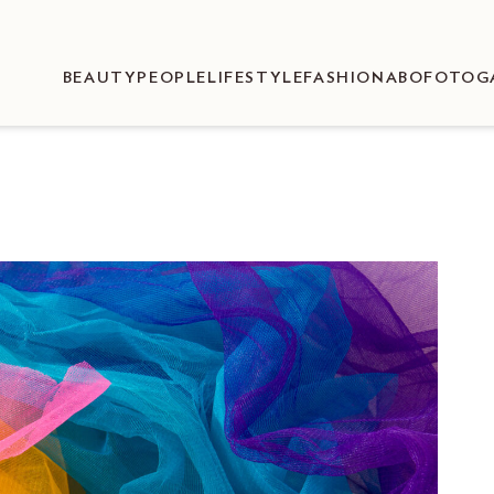
BEAUTY
PEOPLE
LIFESTYLE
FASHION
ABO
FOTOG