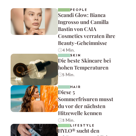
PEOPLE
Scandi Glow: Bianca
Ingrosso und Camilla
Bastin von CAIA
Cosmetics verraten ihre
Beauty-Geheimnisse
4 Min.
SKIN
Die beste Skincare bei
hohen Temperaturen
5 Min.
HAIR
Diese 5
Sommerfrisuren musst
du vor der nächsten
Hitzewelle kennen
3 Min.
LIFESTYLE
HYLO® sucht den