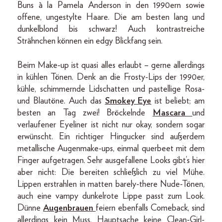
Buns à la Pamela Anderson in den 1990ern sowie
offene, ungestylte Haare. Die am besten lang und
dunkelblond bis schwarz! Auch kontrastreiche
Strähnchen können ein edgy Blickfang sein.
Beim Make-up ist quasi alles erlaubt – gerne allerdings
in kühlen Tönen. Denk an die Frosty-Lips der 1990er,
kühle, schimmernde Lidschatten und pastellige Rosa-
und Blautöne. Auch das
Smokey Eye
ist beliebt; am
besten an Tag zwei! Bröckelnde
Mascara
und
verlaufener Eyeliner ist nicht nur okay, sondern sogar
erwünscht. Ein richtiger Hingucker sind außerdem
metallische Augenmake-ups, einmal querbeet mit dem
Finger aufgetragen. Sehr ausgefallene Looks gibt’s hier
aber nicht: Die bereiten schließlich zu viel Mühe.
Lippen erstrahlen in matten barely-there Nude-Tönen,
auch eine vampy dunkelrote Lippe passt zum Look.
Dünne
Augenbrauen
feiern ebenfalls Comeback, sind
allerdings kein Muss. Hauptsache keine Clean-Girl-