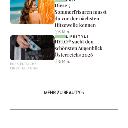
HAIR
Diese 5
Sommerfrisuren musst
du vor der nächsten
Hitzewelle kennen
3 Min.
LIFESTYLE
HYLO® sucht den
schönsten Augenblick
Österreichs 2026
2 Min.
ENTGELTLICHE
EINSCHALTUNG
MEHR ZU BEAUTY