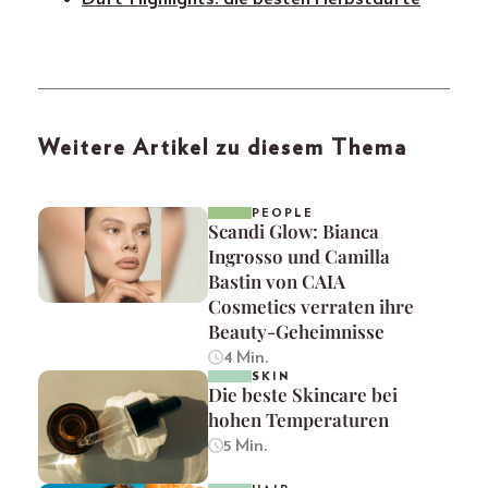
Weitere Artikel zu diesem Thema
PEOPLE
Scandi Glow: Bianca
Ingrosso und Camilla
Bastin von CAIA
Cosmetics verraten ihre
Beauty-Geheimnisse
4 Min.
SKIN
Die beste Skincare bei
hohen Temperaturen
5 Min.