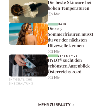
Die beste Skincare bei
hohen Temperaturen
5 Min.
HAIR
Diese 5
Sommerfrisuren musst
du vor der nächsten
Hitzewelle kennen
3 Min.
LIFESTYLE
HYLO® sucht den
schönsten Augenblick
Österreichs 2026
2 Min.
ENTGELTLICHE
EINSCHALTUNG
MEHR ZU BEAUTY