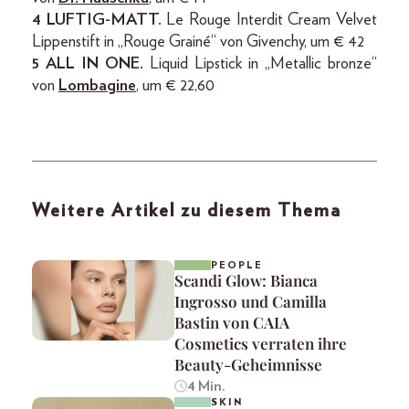
4 LUFTIG-MATT.
Le Rouge Interdit Cream Velvet
Lippenstift in „Rouge Grainé“ von Givenchy, um € 42
5 ALL IN ONE.
Liquid Lipstick in „Metallic bronze“
von
Lombagine
, um € 22,60
Weitere Artikel zu diesem Thema
PEOPLE
Scandi Glow: Bianca
Ingrosso und Camilla
Bastin von CAIA
Cosmetics verraten ihre
Beauty-Geheimnisse
4 Min.
SKIN