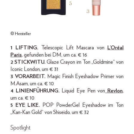
© Hersteller
1 LIFTING.
Telescopic Lift Mascara von
L’Oréal
Paris
, gefunden bei DM, um ca. € 16
2 STICKWITU.
Glaze Crayon im Ton „Goldmine“ von
Iconic London, um € 31
3 VORARBEIT.
Magic Finish Eyeshadow Primer von
M.Asam, um ca. € 10
4 LINIENFÜHRUNG.
Liquid Eye Pen von
Revlon
,
um ca. € 10
5 EYE LIKE.
POP PowderGel Eyeshadow im Ton
„Kan-Kan Gold“ von Shiseido, um € 32
Spotlight