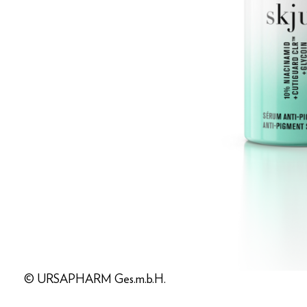
© URSAPHARM Ges.m.b.H.