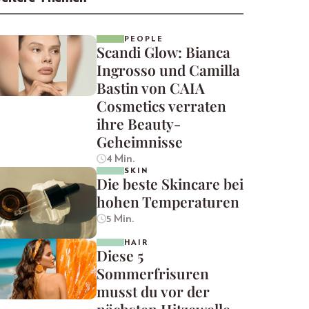
PEOPLE
Scandi Glow: Bianca
Ingrosso und Camilla
Bastin von CAIA
Cosmetics verraten
ihre Beauty-
Geheimnisse
4 Min.
SKIN
Die beste Skincare bei
hohen Temperaturen
5 Min.
HAIR
Diese 5
Sommerfrisuren
musst du vor der