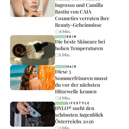
Ingrosso und Camilla
Bastin von CAIA
Cosmetics verraten ihre
Beauty-Geheimnisse
4 Min.
SKIN
Die beste Skincare bei
hohen Temperaturen
5 Min.
HAIR
Diese 5
Sommerfrisuren musst
du vor der nächsten
Hitzewelle kennen
3 Min.
LIFESTYLE
HYLO® sucht den
schönsten Augenblick
Österreichs 2026
2 Min.