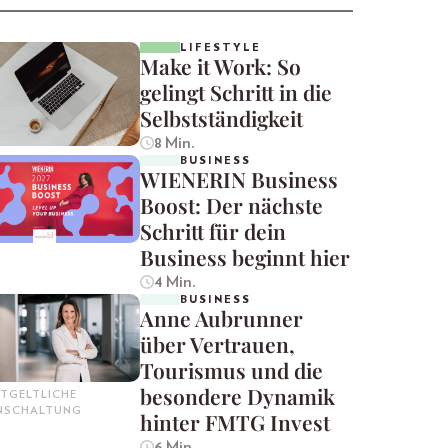
LIFESTYLE
Make it Work: So
gelingt Schritt in die
Selbstständigkeit
8 Min.
BUSINESS
WIENERIN Business
Boost: Der nächste
Schritt für dein
Business beginnt hier
4 Min.
BUSINESS
Anne Aubrunner
über Vertrauen,
Tourismus und die
besondere Dynamik
TGELTLICHE
INSCHALTUNG
hinter FMTG Invest
6 Min.