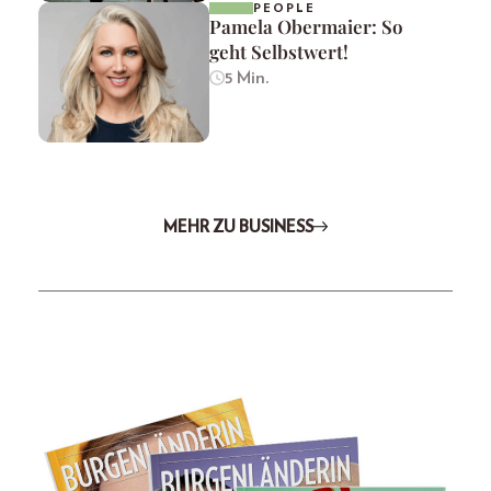
PEOPLE
Pamela Obermaier: So
geht Selbstwert!
5 Min.
MEHR ZU BUSINESS