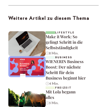
Weitere Artikel zu diesem Thema
LIFESTYLE
Make it Work: So
gelingt Schritt in die
Selbstständigkeit
8 Min.
BUSINESS
WIENERIN Business
Boost: Der nächste
Schritt für dein
Business beginnt hier
4 Min.
FREIZEIT
Mit Lola begann
alles
3 Min.