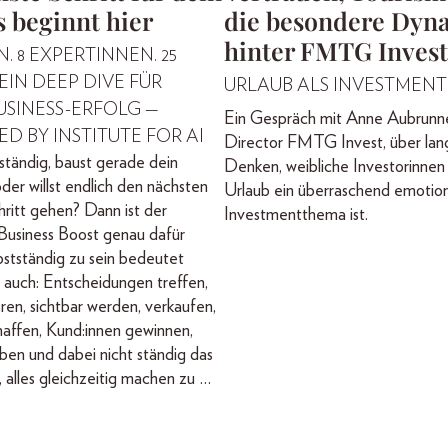
 beginnt hier
die besondere Dyn
hinter FMTG Invest
. 8 EXPERTINNEN. 25
EIN DEEP DIVE FÜR
URLAUB ALS INVESTMENT
USINESS-ERFOLG —
Ein Gespräch mit Anne Aubrunn
 BY INSTITUTE FOR AI
Director FMTG Invest, über lang
tständig, baust gerade dein
Denken, weibliche Investorinne
der willst endlich den nächsten
Urlaub ein überraschend emotio
itt gehen? Dann ist der
Investmentthema ist.
siness Boost genau dafür
stständig zu sein bedeutet
r auch: Entscheidungen treffen,
eren, sichtbar werden, verkaufen,
haffen, Kund:innen gewinnen,
iben und dabei nicht ständig das
 alles gleichzeitig machen zu …