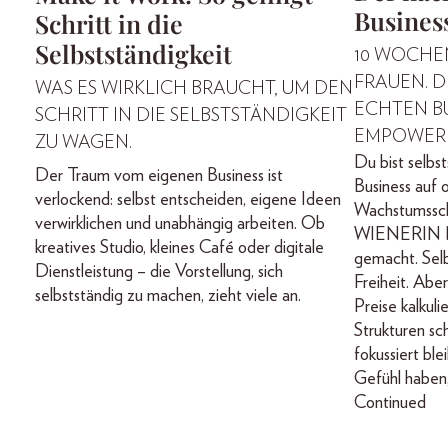
Business
Schritt in die
Selbstständigkeit
10 WOCHEN
FRAUEN. D
WAS ES WIRKLICH BRAUCHT, UM DEN
ECHTEN B
SCHRITT IN DIE SELBSTSTÄNDIGKEIT
EMPOWERED
ZU WAGEN.
Du bist selbs
Der Traum vom eigenen Business ist
Business auf o
verlockend: selbst entscheiden, eigene Ideen
Wachstumsschr
verwirklichen und unabhängig arbeiten. Ob
WIENERIN Bu
kreatives Studio, kleines Café oder digitale
gemacht. Selb
Dienstleistung – die Vorstellung, sich
Freiheit. Abe
selbstständig zu machen, zieht viele an.
Preise kalkuli
Strukturen sc
fokussiert ble
Gefühl haben,
Continued