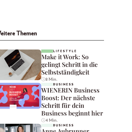
eitere Themen
LIFESTYLE
Make it Work: So
gelingt Schritt in die
Selbstständigkeit
8 Min.
BUSINESS
WIENERIN Business
Boost: Der nächste
Schritt für dein
Business beginnt hier
4 Min.
BUSINESS
Anne Aubrunner