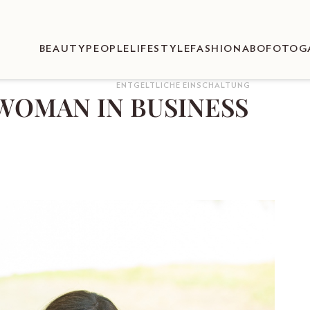
BEAUTY
PEOPLE
LIFESTYLE
FASHION
ABO
FOTOG
ENTGELTLICHE EINSCHALTUNG
im WOMAN IN BUSINESS