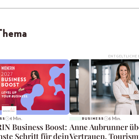
 Thema
ENTGELTLICHE
4 Min.
6 Min.
SS
BUSINESS
N Business Boost:
Anne Aubrunner üb
ste Schritt für dein
Vertrauen, Touris