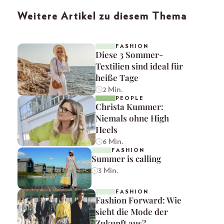
Weitere Artikel zu diesem Thema
FASHION
Diese 3 Sommer-
Textilien sind ideal für
heiße Tage
2 Min.
PEOPLE
Christa Kummer:
Niemals ohne High
Heels
6 Min.
FASHION
Summer is calling
3 Min.
FASHION
Fashion Forward: Wie
sieht die Mode der
Zukunft aus?