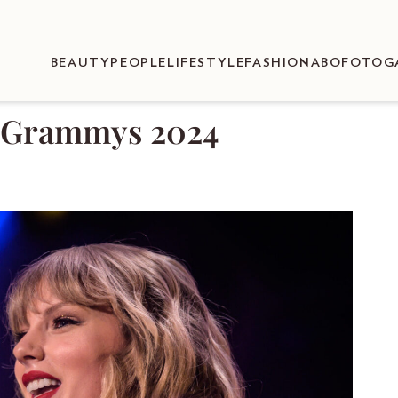
BEAUTY
PEOPLE
LIFESTYLE
FASHION
ABO
FOTOG
r Grammys 2024