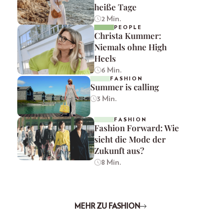
heiße Tage
2 Min.
PEOPLE
Christa Kummer:
Niemals ohne High
Heels
6 Min.
FASHION
Summer is calling
3 Min.
FASHION
Fashion Forward: Wie
sieht die Mode der
Zukunft aus?
8 Min.
MEHR ZU FASHION