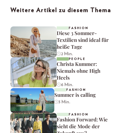
Weitere Artikel zu diesem Thema
FASHION
Diese 3 Sommer-
Textilien sind ideal für
heiße Tage
2 Min.
PEOPLE
Christa Kummer:
Niemals ohne High
Heels
6 Min.
FASHION
Summer is calling
3 Min.
FASHION
Fashion Forward: Wie
sieht die Mode der