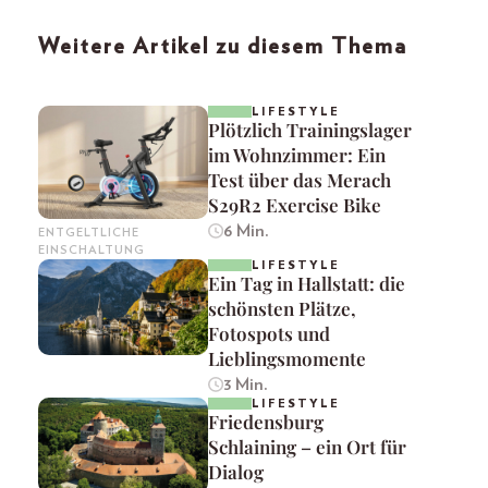
Weitere Artikel zu diesem Thema
LIFESTYLE
Plötzlich Trainingslager
im Wohnzimmer: Ein
Test über das Merach
S29R2 Exercise Bike
6 Min.
ENTGELTLICHE
EINSCHALTUNG
LIFESTYLE
Ein Tag in Hallstatt: die
schönsten Plätze,
Fotospots und
Lieblingsmomente
3 Min.
LIFESTYLE
Friedensburg
Schlaining – ein Ort für
Dialog