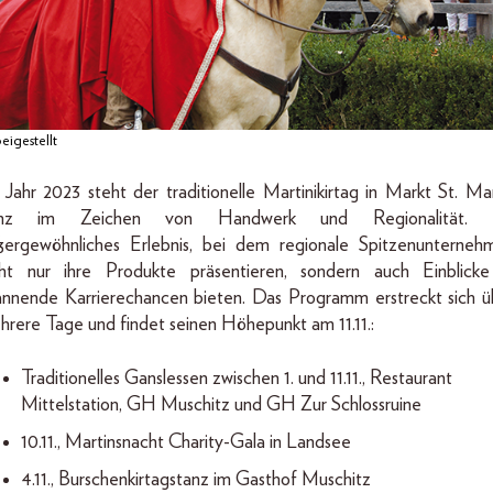
eigestellt
Jahr 2023 steht der traditionelle Martinikirtag in Markt St. Mar
nz im Zeichen von Handwerk und Regionalität. 
ßergewöhnliches Erlebnis, bei dem regionale Spitzenunterneh
cht nur ihre Produkte präsentieren, sondern auch Einblicke
annende Karrierechancen bieten. Das Programm erstreckt sich ü
hrere Tage und findet seinen Höhepunkt am 11.11.:
Traditionelles Ganslessen zwischen 1. und 11.11., Restaurant
Mittelstation, GH Muschitz und GH Zur Schlossruine
10.11., Martinsnacht Charity-Gala in Landsee
4.11., Burschenkirtagstanz im Gasthof Muschitz