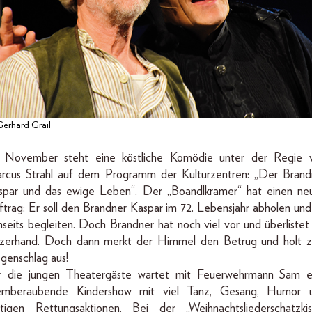
erhard Grail
 November steht eine köstliche Komödie unter der Regie 
rcus Strahl auf dem Programm der Kulturzentren: „Der Brand
spar und das ewige Leben“. Der „Boandlkramer“ hat einen ne
trag: Er soll den Brandner Kaspar im 72. Lebensjahr abholen und 
seits begleiten. Doch Brandner hat noch viel vor und überlistet 
rzerhand. Doch dann merkt der Himmel den Betrug und holt 
genschlag aus!
r die jungen Theatergäste wartet mit Feuerwehrmann Sam e
emberaubende Kindershow mit viel Tanz, Gesang, Humor 
tigen Rettungsaktionen. Bei der „Weihnachtsliederschatzkis