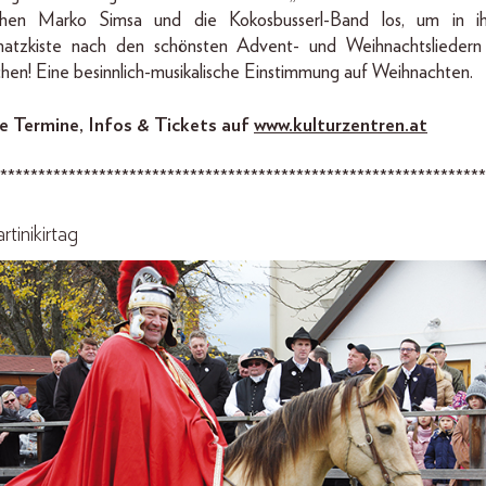
ehen Marko Simsa und die Kokosbusserl-Band los, um in ih
hatzkiste nach den schönsten Advent- und Weihnachtsliedern
chen! Eine besinnlich-musikalische Einstimmung auf Weihnachten.
le Termine, Infos & Tickets auf
www.kulturzentren.at
****************************************************************
rtinikirtag