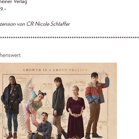
einer Verlag
9,–
zension von CR Nicole Schlaffer
****************************************************************
hens
wert