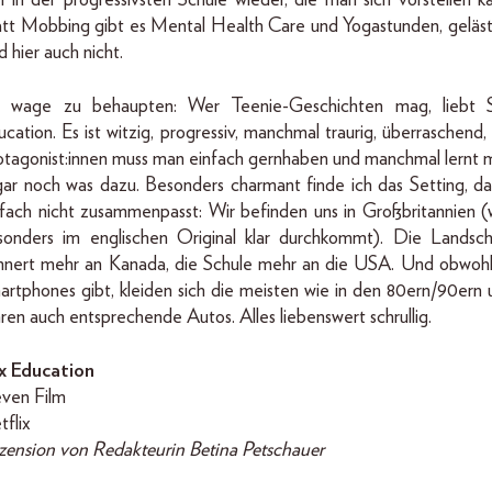
h in der progressivsten Schule wieder, die man sich vorstellen k
att Mobbing gibt es Mental Health Care und Yoga­stunden, geläst
d hier auch nicht.
h wage zu behaupten: Wer Teenie-­Geschichten mag, liebt 
cation. Es ist witzig, progressiv, manchmal traurig, überraschend,
otagonist:innen muss man einfach gernhaben und manchmal lernt 
gar noch was dazu. Besonders charmant finde ich das Setting, da
nfach nicht zusammenpasst: Wir befinden uns in Großbritannien (
sonders im englischen Original klar durchkommt). Die Landsch
innert mehr an Kanada, die Schule mehr an die USA. Und obwohl
artphones gibt, kleiden sich die meisten wie in den 80ern/90ern 
ren auch entsprechende Autos. Alles liebenswert schrullig.
x Education
even Film
flix
zension von Redakteurin Betina Petschauer