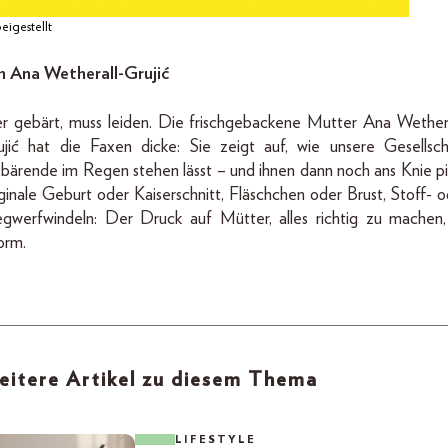
eigestellt
n Ana Wetherall-Grujić
r gebärt, muss leiden. Die frischgebackene Mutter Ana Wethera
ujić hat die Faxen dicke: Sie zeigt auf, wie unsere Gesellsch
bärende im Regen stehen lässt – und ihnen dann noch ans Knie pis
inale Geburt oder Kaiserschnitt, Fläschchen oder Brust, Stoff- o
gwerfwindeln: Der Druck auf Mütter, alles richtig zu machen, 
orm.
eitere Artikel zu diesem Thema
LIFESTYLE