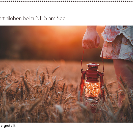
****************************************************************
rtiniloben beim NILS am See
eigestellt