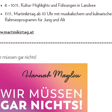
8. – 10.11., Kultur-Highlights und Führungen in Landsee
11.11., Martinikirtag ab 10 Uhr mit musikalischem und kulinarisch
Rahmenprogramm für Jung und Alt
w.martinikirtag.at
****************************************************************
r müssen gar nichts!