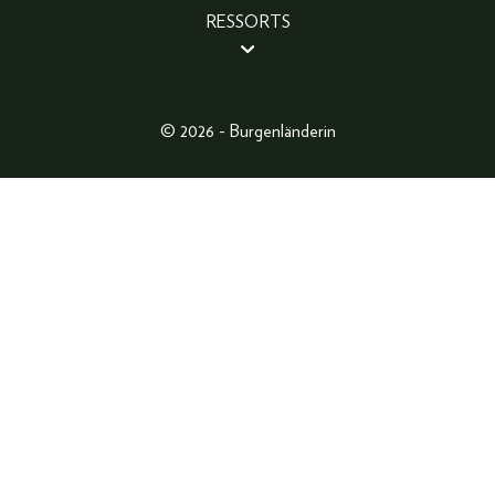
RESSORTS
BEAUTY
PEOPLE
LIFESTYLE
© 2026 - Burgenländerin
FASHION
ABO
FOTOGALERIE
GEWINNSPIELE
SHOP
MAGAZINARCHIV