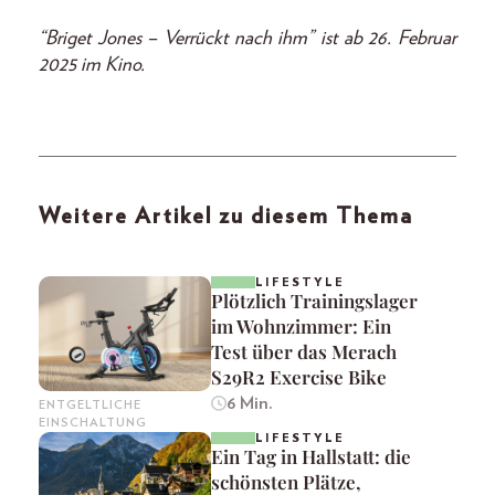
“Briget Jones – Verrückt nach ihm” ist ab 26. Februar
2025 im Kino.
Weitere Artikel zu diesem Thema
LIFESTYLE
Plötzlich Trainingslager
im Wohnzimmer: Ein
Test über das Merach
S29R2 Exercise Bike
6 Min.
ENTGELTLICHE
EINSCHALTUNG
LIFESTYLE
Ein Tag in Hallstatt: die
schönsten Plätze,