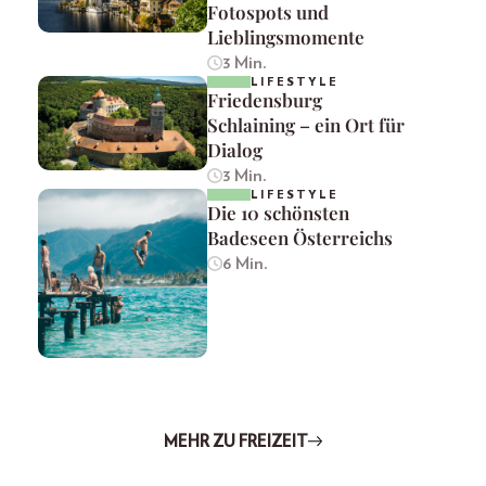
Fotospots und
Lieblingsmomente
3 Min.
LIFESTYLE
Friedensburg
Schlaining – ein Ort für
Dialog
3 Min.
LIFESTYLE
Die 10 schönsten
Badeseen Österreichs
6 Min.
MEHR ZU FREIZEIT