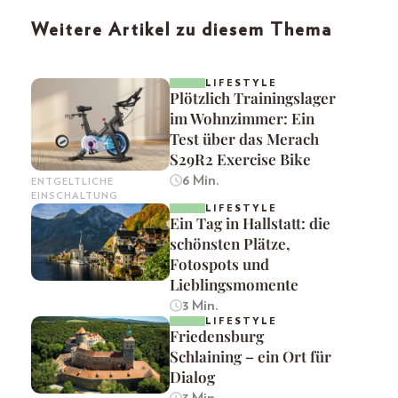
Weitere Artikel zu diesem Thema
LIFESTYLE
Plötzlich Trainingslager
im Wohnzimmer: Ein
Test über das Merach
S29R2 Exercise Bike
6 Min.
ENTGELTLICHE
EINSCHALTUNG
LIFESTYLE
Ein Tag in Hallstatt: die
schönsten Plätze,
Fotospots und
Lieblingsmomente
3 Min.
LIFESTYLE
Friedensburg
Schlaining – ein Ort für
Dialog
3 Min.