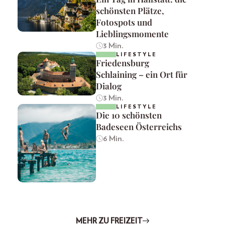
schönsten Plätze,
Fotospots und
Lieblingsmomente
3 Min.
LIFESTYLE
Friedensburg
Schlaining – ein Ort für
Dialog
3 Min.
LIFESTYLE
Die 10 schönsten
Badeseen Österreichs
6 Min.
MEHR ZU FREIZEIT