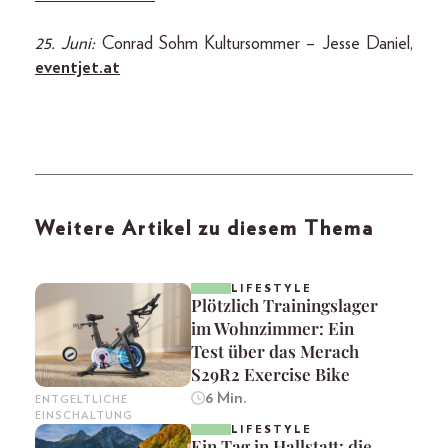
25. Juni:
Conrad Sohm Kultursommer – Jesse Daniel,
eventjet.at
Weitere Artikel zu diesem Thema
LIFESTYLE
Plötzlich Trainingslager
im Wohnzimmer: Ein
Test über das Merach
S29R2 Exercise Bike
6 Min.
ENTGELTLICHE
EINSCHALTUNG
LIFESTYLE
Ein Tag in Hallstatt: die