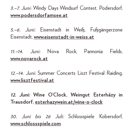
3.–7. Juni:
Windy Days Windsurf Contest, Podersdorf,
www.podersdorfamsee.at
5.–6. Juni:
Eisenstadt in Weiß, Fußgängerzone
Eisenstadt,
www.eisenstadt-in-weiss.at
11.–14. Juni:
Nova Rock, Pannonia Fields,
www.novarock.at
12.–14. Juni:
Summer Concerts Liszt Festival Raiding,
www.lisztfestival.at
12. Juni:
Wine O’Clock, Weingut Esterházy in
Trausdorf,
esterhazywein.at/wine-o-clock
30. Juni bis 26 Juli:
Schlossspiele Kobersdorf,
www.schlossspiele.com