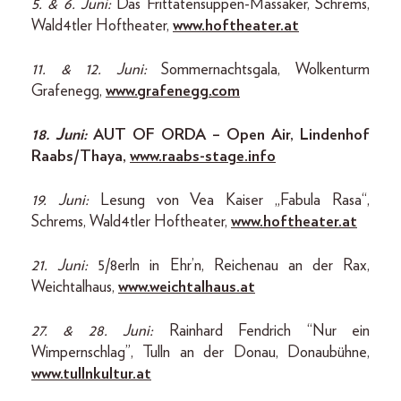
5. & 6. Juni:
Das Frittatensuppen-Massaker, Schrems,
Wald4tler Hoftheater,
www.hoftheater.at
11. & 12. Juni:
Sommernachtsgala, Wolkenturm
Grafenegg,
www.grafenegg.com
18. Juni:
AUT OF ORDA – Open Air, Lindenhof
Raabs/Thaya,
www.raabs-stage.info
19. Juni:
Lesung von Vea Kaiser „Fabula Rasa“,
Schrems, Wald4tler Hoftheater,
www.hoftheater.at
21. Juni:
5/8erln in Ehr’n, Reichenau an der Rax,
Weichtalhaus,
www.weichtalhaus.at
27. & 28. Juni:
Rainhard Fendrich “Nur ein
Wimpernschlag”, Tulln an der Donau, Donaubühne,
www.tullnkultur.at