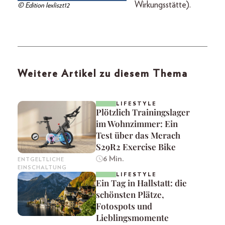
Wirkungsstätte).
© Edition lexliszt12
Weitere Artikel zu diesem Thema
LIFESTYLE
Plötzlich Trainingslager
im Wohnzimmer: Ein
Test über das Merach
S29R2 Exercise Bike
6 Min.
ENTGELTLICHE
EINSCHALTUNG
LIFESTYLE
Ein Tag in Hallstatt: die
schönsten Plätze,
Fotospots und
Lieblingsmomente