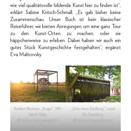
wie viel qualitätsvolle bildende Kunst hier zu finden ist“,
erklärt Sabine Kritsch-Schmall. „Es gab bisher keine
Zusammenschau. Unser Buch ist kein klassischer
Reiseführer, wir bieten Anregungen, um eine ganz Tour
zu den Kunst-Orten zu machen, oder sie
häppchenweise zu erleben. Dabei haben wir auch ein
gutes Stück Kunstgeschichte festgehalten“, ergänzt
Eva Maltrovsky.
Norbert Brunner: „Kugel“, NN-
„Eine neue Siedlung“, Land
fabrik Oslip.
Art Eisenberg.
© Raffael Maltrovsky/NN-
© Sabine Kritsch-Schmall
fabrik