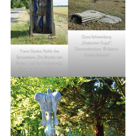
Gero Schwanberg:
„Gestürzter Engel“,
Donnerskirchen. © Sabine
Franz Gyolcs: Relikt des
Kritsch-Schmall
Symposions „Die Brücke von
Andau“ auf der Fluchtstraße.
© Sabine Kritsch-Schmall