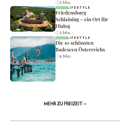
3 Min.
LIFESTYLE
Friedensburg
Schlaining – ein Ort für
Dialog
3 Min.
LIFESTYLE
Die 10 schönsten
Badeseen Österreichs
6 Min.
MEHR ZU FREIZEIT