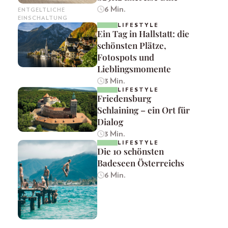
6 Min.
ENTGELTLICHE
EINSCHALTUNG
LIFESTYLE
Ein Tag in Hallstatt: die
schönsten Plätze,
Fotospots und
Lieblingsmomente
3 Min.
LIFESTYLE
Friedensburg
Schlaining – ein Ort für
Dialog
3 Min.
LIFESTYLE
Die 10 schönsten
Badeseen Österreichs
6 Min.