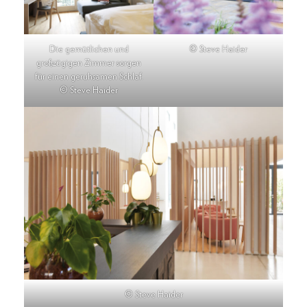
Die gemütlichen und
© Steve Haider
großzügigen Zimmer sorgen
für einen geruhsamen Schlaf.
© Steve Haider
© Steve Haider