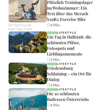
Plötzlich Trainingslager
im Wohnzimmer: Ein
Test über das Merach
S29R2 Exercise Bike
6 Min.
ENTGELTLICHE
EINSCHALTUNG
LIFESTYLE
Ein Tag in Hallstatt: die
schönsten Plätze,
Fotospots und
Lieblingsmomente
3 Min.
LIFESTYLE
Friedensburg
Schlaining – ein Ort für
Dialog
3 Min.
LIFESTYLE
Die 10 schönsten
Badeseen Österreichs
6 Min.