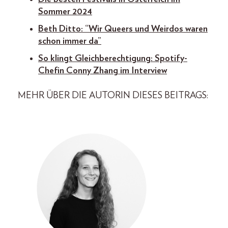
Sommer 2024
Beth Ditto: “Wir Queers und Weirdos waren
schon immer da”
So klingt Gleichberechtigung: Spotify-
Chefin Conny Zhang im Interview
MEHR ÜBER DIE AUTORIN DIESES BEITRAGS: