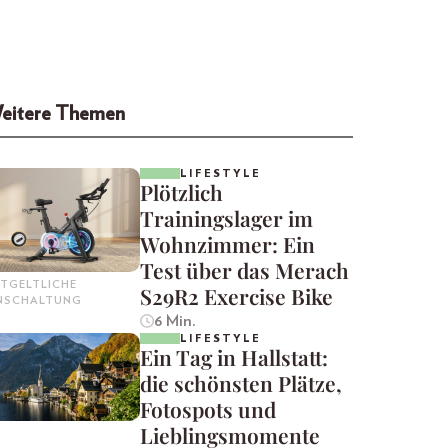
eitere Themen
LIFESTYLE
Plötzlich
Trainingslager im
Wohnzimmer: Ein
Test über das Merach
TGELTLICHE
S29R2 Exercise Bike
INSCHALTUNG
6 Min.
LIFESTYLE
Ein Tag in Hallstatt:
die schönsten Plätze,
Fotospots und
Lieblingsmomente