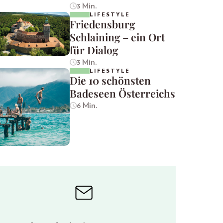
3 Min.
LIFESTYLE
Friedensburg
Schlaining – ein Ort
für Dialog
3 Min.
LIFESTYLE
Die 10 schönsten
Badeseen Österreichs
6 Min.