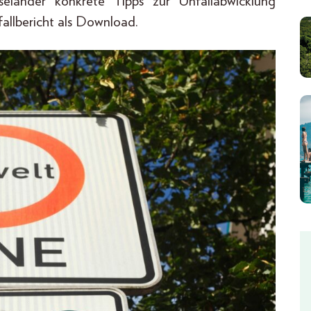
iseländer konkrete Tipps zur Unfallabwicklung
allbericht als Download.