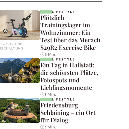
LIFESTYLE
Plötzlich
Trainingslager im
Wohnzimmer: Ein
Test über das Merach
TGELTLICHE
S29R2 Exercise Bike
INSCHALTUNG
6 Min.
LIFESTYLE
Ein Tag in Hallstatt:
die schönsten Plätze,
Fotospots und
Lieblingsmomente
3 Min.
LIFESTYLE
Friedensburg
Schlaining – ein Ort
für Dialog
3 Min.