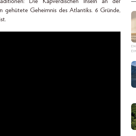
aditionen: Die Kapverdischen Inseln an der
en gehütete Geheimnis des Atlantiks. 6 Gründe,
st.
EN
E