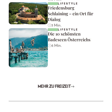
LIFESTYLE
Friedensburg
Schlaining – ein Ort für
Dialog
3 Min.
LIFESTYLE
Die 10 schönsten
Badeseen Österreichs
6 Min.
MEHR ZU FREIZEIT