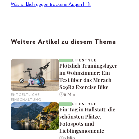
Was wirklich gegen trockene Augen hilft
Weitere Artikel zu diesem Thema
LIFESTYLE
Plötzlich Trainingslager
im Wohnzimmer: Ein
Test über das Merach
S29R2 Exercise Bike
6 Min.
ENTGELTLICHE
EINSCHALTUNG
LIFESTYLE
Ein Tag in Hallstatt: die
schönsten Plätze,
Fotospots und
Lieblingsmomente
3 Min.