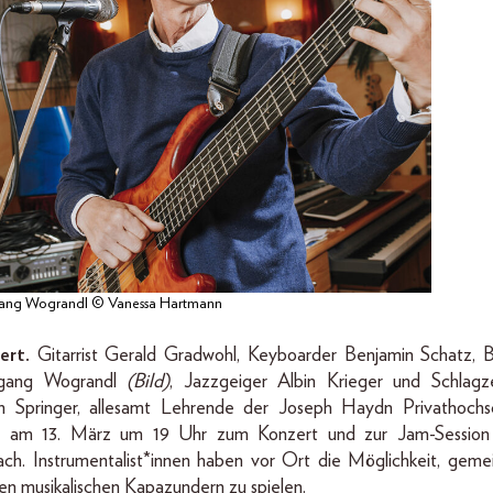
ang Wograndl © Vanessa Hartmann
ert.
Gitarrist Gerald Gradwohl, Keyboarder Benjamin Schatz, B
gang Wograndl
(Bild)
, Jazzgeiger Albin Krieger und Schlagz
n Springer, allesamt Lehrende der Joseph Haydn Privathochsc
n am 13. März um 19 Uhr zum Konzert und zur Jam-Session
ch. Instrumentalist*innen haben vor Ort die Möglichkeit, gem
en musikalischen Kapazundern zu spielen.