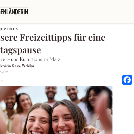
EVENTS
sere Freizeittipps für eine
ltagspause
izeit- und Kulturtipps im März
któria Kery-Erdélyi
z 2025
in.