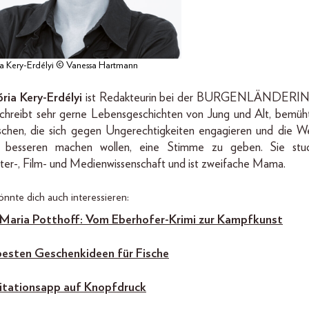
ia Kery-Erdélyi © Vanessa Hartmann
ória Kery-Erdélyi
ist Redakteurin bei der BURGENLÄNDERIN,
chreibt sehr gerne Lebensgeschichten von Jung und Alt, bemüht
chen, die sich gegen Ungerechtigkeiten engagieren und die We
r besseren machen wollen, eine Stimme zu geben. Sie stud
er-, Film- und Medienwissenschaft und ist zweifache Mama.
önnte dich auch interessieren:
 Maria Potthoff: Vom Eberhofer-Krimi zur Kampfkunst
besten Geschenkideen für Fische
tationsapp auf
Knopfdruck