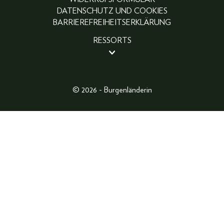
DATENSCHUTZ UND COOKIES
BARRIEREFREIHEITSERKLÄRUNG
RESSORTS
BEAUTY
PEOPLE
LIFESTYLE
© 2026 - Burgenländerin
FASHION
ABO
FOTOGALERIE
GEWINNSPIELE
SHOP
MAGAZINARCHIV