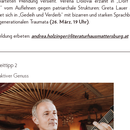
warteten Wendung versieht. Verena Dolovai erzählt in „Dorf
z“ vom Auflehnen gegen patriarchale Strukturen; Greta Lauer
t sich in „Gedeih und Verderb“ mit bizarren und starken Sprachb
sgenerationalen Traumata
(26. März, 19 Uhr)
.
ldung erbeten:
andrea.holzinger@literaturhausmattersburg.at
_________________________________________________
eittipp 2
aktiver Genuss