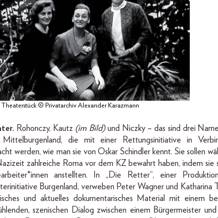
, Theaterstück © Privatarchiv Alexander Karazmann
ter.
Rohonczy, Kautz
(im Bild)
und Niczky – das sind drei Name
Mittelburgenland, die mit einer Rettungsinitiative in Verbi
cht werden, wie man sie von Oskar Schindler kennt. Sie sollen w
azizeit zahlreiche Roma vor dem KZ bewahrt haben, indem sie s
earbeiter*innen anstellten. In „Die Retter“, einer Produktio
erinitiative Burgenland, verweben Peter Wagner und Katharina 
orisches und aktuelles dokumentarisches Material mit einem be
ühlenden, szenischen Dialog zwischen einem Bürgermeister und 