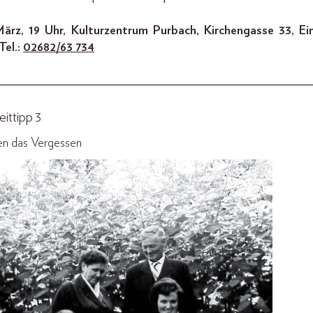
März, 19 Uhr, Kulturzentrum Purbach, Kirchengasse 33, Ein
 Tel.:
02682/63 734
_________________________________________________
eittipp 3
n das Vergessen