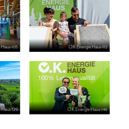
 Haus-105
O.K Energie Haus-112
e Haus-129
O.K Energie Haus-146