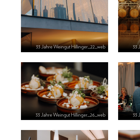
33 Jahre Weingut Hillinger_22_web
33 
33 Jahre Weingut Hillinger_26_web
33 