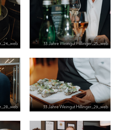
ger_24_web
33 Jahre Weingut Hillinger_25_web
ger_28_web
33 Jahre Weingut Hillinger_29_web