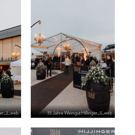
nger_2_web
33 Jahre Weingut Hillinger_3_web