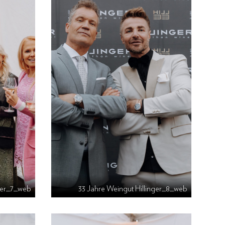
nger_7_web
33 Jahre Weingut Hillinger_8_web