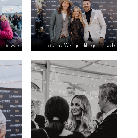
ger_16_web
33 Jahre Weingut Hillinger_17_web