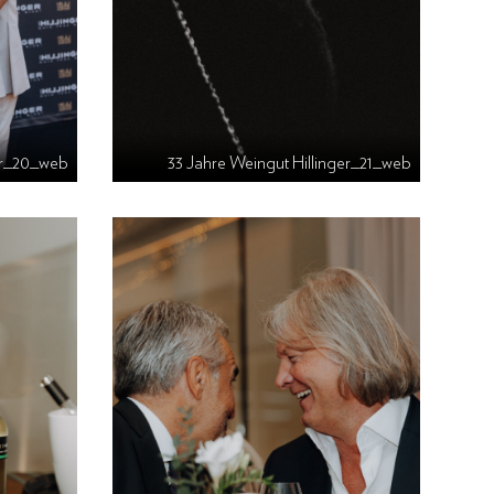
ger_20_web
33 Jahre Weingut Hillinger_21_web