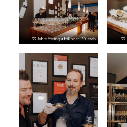
33 Jahre Weingut Hillinger_30_web
33 