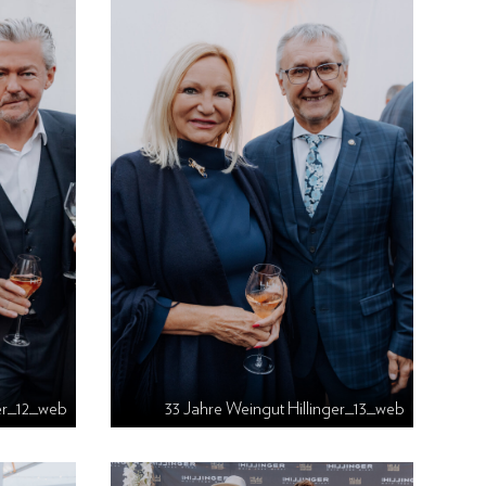
ger_12_web
33 Jahre Weingut Hillinger_13_web