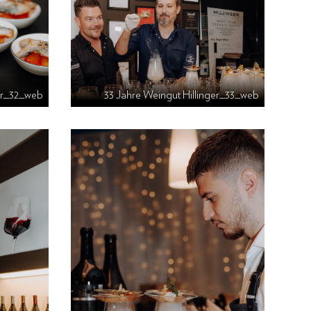
ger_32_web
33 Jahre Weingut Hillinger_33_web