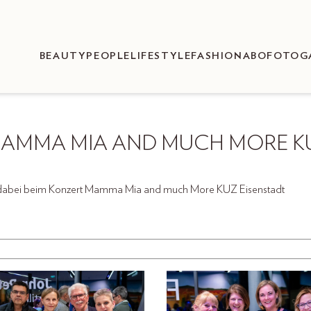
BEAUTY
PEOPLE
LIFESTYLE
FASHION
ABO
FOTOG
MAMMA MIA AND MUCH MORE K
 dabei beim Konzert Mamma Mia and much More KUZ Eisenstadt