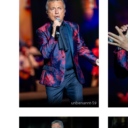
unbenannt-59