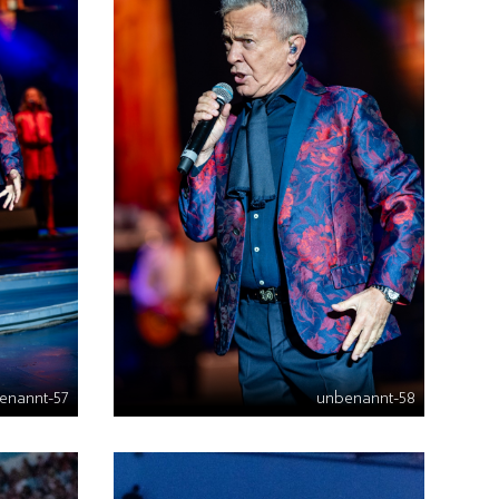
enannt-57
unbenannt-58