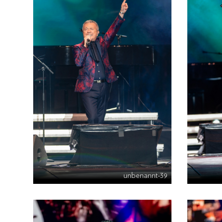
unbenannt-39