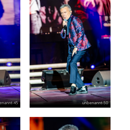
enannt-45
unbenannt-50