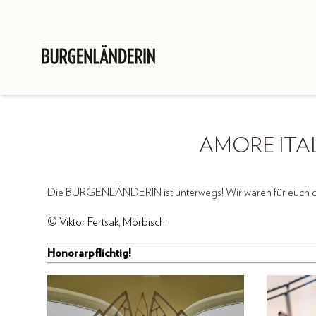
AMORE ITAL
Die BURGENLÄNDERIN ist unterwegs! Wir waren für euch d
© Viktor Fertsak, Mörbisch
Honorarpflichtig!