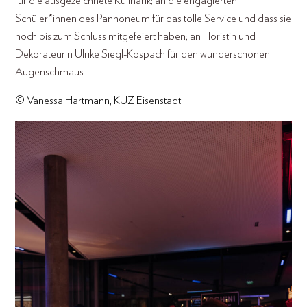
für die ausgezeichnete Kulinarik; an die engagierten
Schüler*innen des Pannoneum für das tolle Service und dass sie
noch bis zum Schluss mitgefeiert haben; an Floristin und
Dekorateurin Ulrike Siegl-Kospach für den wunderschönen
Augenschmaus
© Vanessa Hartmann, KUZ Eisenstadt