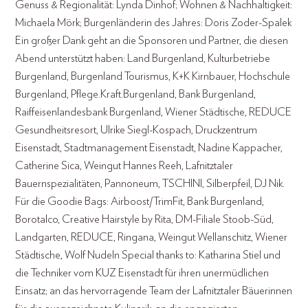
Genuss & Regionalität: Lynda Dinhof; Wohnen & Nachhaltigkeit:
Michaela Mörk; Burgenländerin des Jahres: Doris Zoder-Spalek
Ein großer Dank geht an die Sponsoren und Partner, die diesen
Abend unterstützt haben: Land Burgenland, Kulturbetriebe
Burgenland, Burgenland Tourismus, K+K Kirnbauer, Hochschule
Burgenland, Pflege.Kraft.Burgenland, Bank Burgenland,
Raiffeisenlandesbank Burgenland, Wiener Städtische, REDUCE
Gesundheitsresort, Ulrike Siegl-Kospach, Druckzentrum
Eisenstadt, Stadtmanagement Eisenstadt, Nadine Kappacher,
Catherine Sica, Weingut Hannes Reeh, Lafnitztaler
Bauernspezialitäten, Pannoneum, TSCHINI, Silberpfeil, DJ Nik.
Für die Goodie Bags: Airboost/TrimFit, Bank Burgenland,
Borotalco, Creative Hairstyle by Rita, DM-Filiale Stoob-Süd,
Landgarten, REDUCE, Ringana, Weingut Wellanschitz, Wiener
Städtische, Wolf Nudeln Special thanks to: Katharina Stiel und
die Techniker vom KUZ Eisenstadt für ihren unermüdlichen
Einsatz; an das hervorragende Team der Lafnitztaler Bäuerinnen