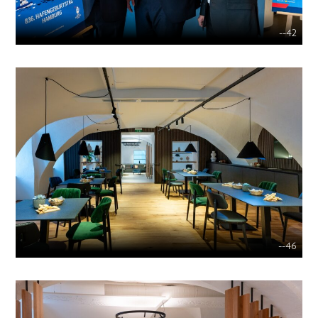
--42
--46