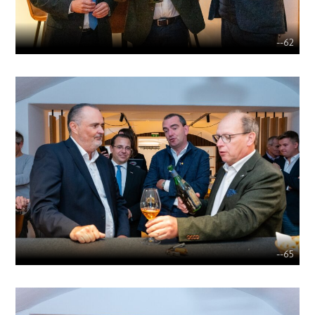
--62
--65