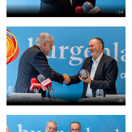
--34
--35