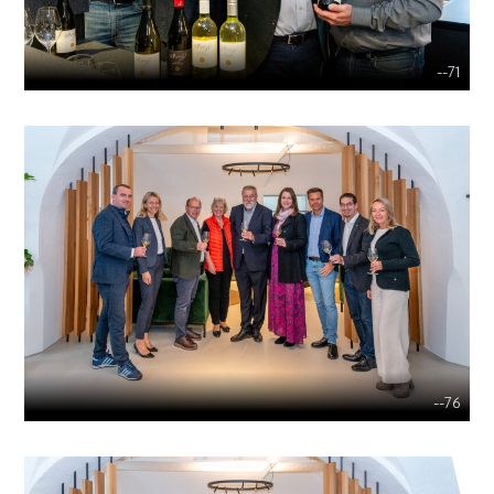
--71
--76