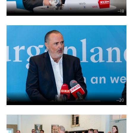
--18
--20