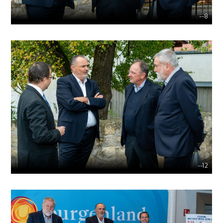
--8
--12