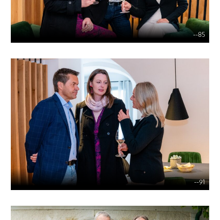
--85
--91