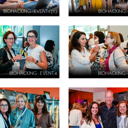
BIOHACKING - EVENT-1 (11)
BIOHACKING -
BIOHACKING - EVENT-6
BIOHACKING -