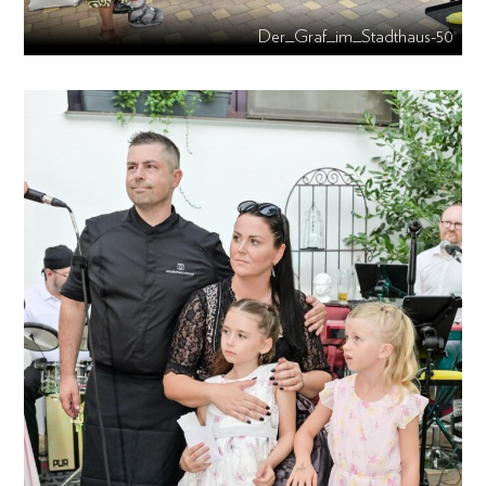
Der_Graf_im_Stadthaus-50