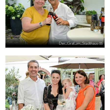
Der_Graf_im_Stadthaus-35