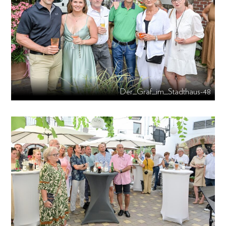
Der_Graf_im_Stadthaus-48