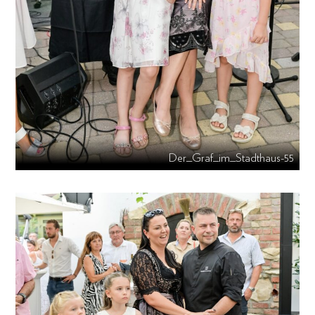
Der_Graf_im_Stadthaus-55