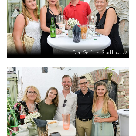
Der_Graf_im_Stadthaus-22