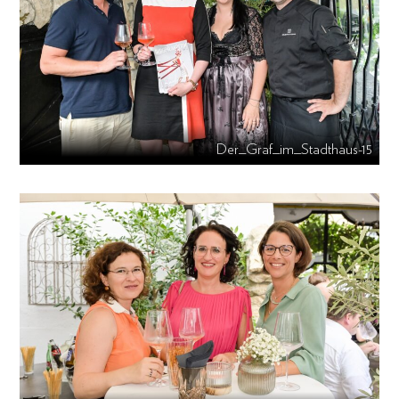
Der_Graf_im_Stadthaus-15