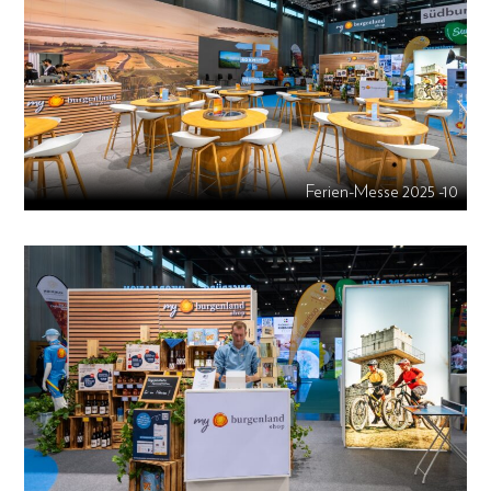
Ferien-Messe 2025 -10