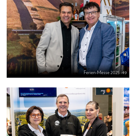
Ferien-Messe 2025 -49