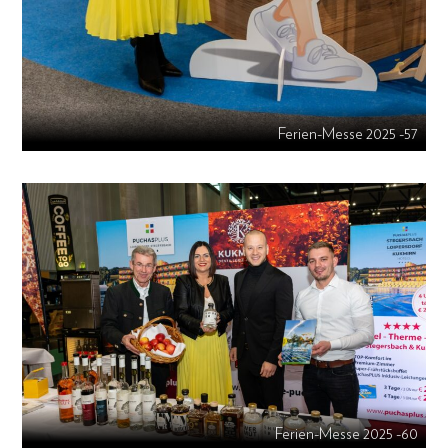
Ferien-Messe 2025 -57
Ferien-Messe 2025 -60