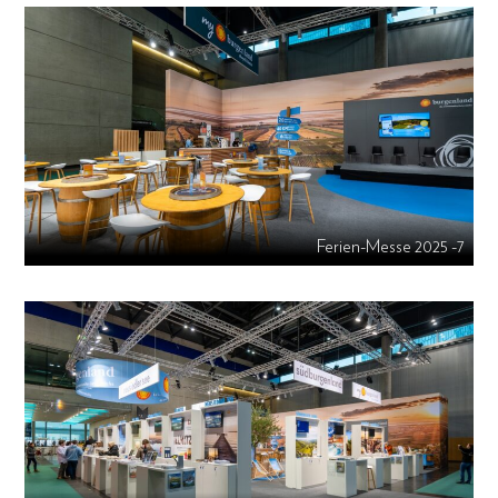
Ferien-Messe 2025 -7