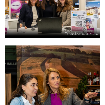
Ferien-Messe 2025 -26