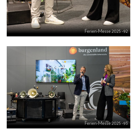
Ferien-Messe 2025 -92
Ferien-Messe 2025 -93