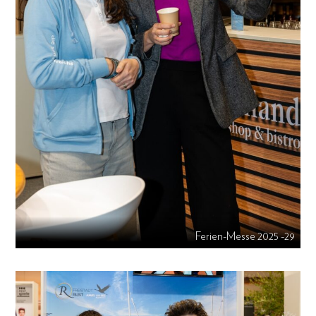
Ferien-Messe 2025 -29