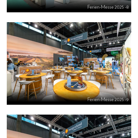
Ferien-Messe 2025 -8
Ferien-Messe 2025 -9