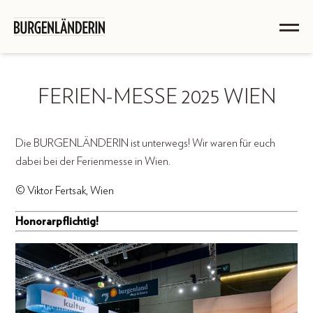
FERIEN-MESSE 2025 WIEN
Die BURGENLÄNDERIN ist unterwegs! Wir waren für euch
dabei bei der Ferienmesse in Wien.
© Viktor Fertsak, Wien
Honorarpflichtig!