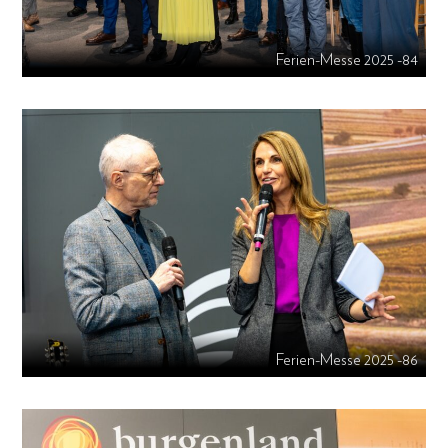
Ferien-Messe 2025 -84
Ferien-Messe 2025 -86