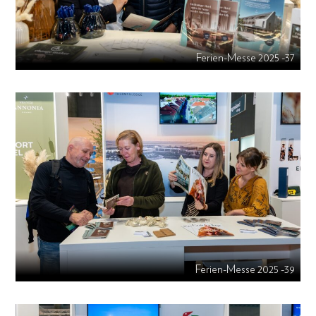
Ferien-Messe 2025 -37
Ferien-Messe 2025 -39